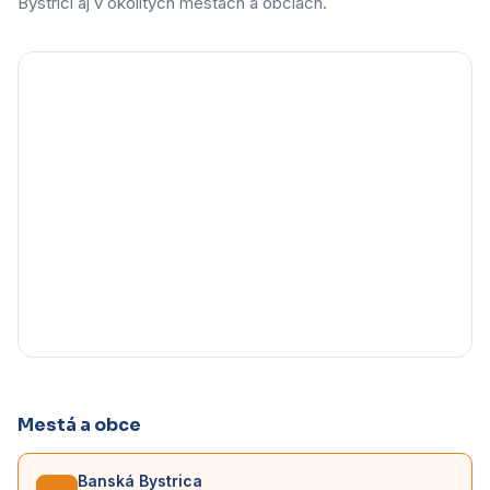
Bystrici aj v okolitých mestách a obciach.
Mestá a obce
Banská Bystrica