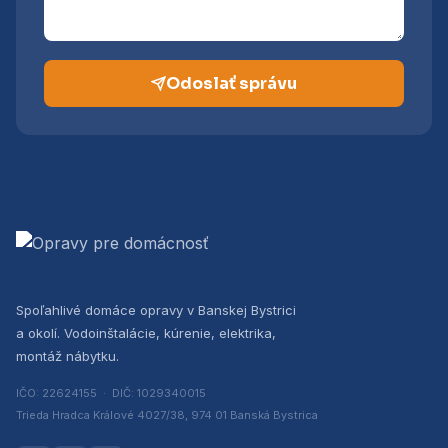
Odoslať správu
Spoľahlivé domáce opravy v Banskej Bystrici
a okolí. Vodoinštalácie, kúrenie, elektrika,
montáž nábytku.
IČO: 22624155 · DIČ: 1029340015
Trieda Hradca Králové 4027/38, 974 01 Banská Bystrica