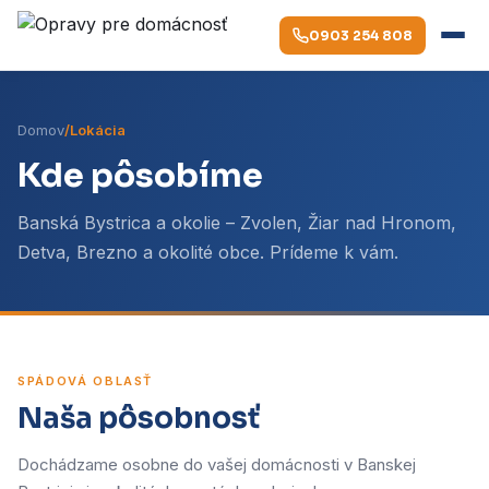
0903 254 808
Domov
/
Lokácia
Kde pôsobíme
Banská Bystrica a okolie – Zvolen, Žiar nad Hronom,
Detva, Brezno a okolité obce. Prídeme k vám.
SPÁDOVÁ OBLASŤ
Naša pôsobnosť
Dochádzame osobne do vašej domácnosti v Banskej