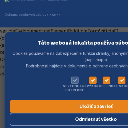
Ochrana osobných údajov
·
Cookies
var ctaF=document.getElementById('ctaForm');if(ctaF)
{ctaF.addEventListener('submit',function(e)
Táto webová lokalita používa súbo
{e.preventDefault();var
btn=this.querySelector('button');btn.disabled=true;gre
Cookies používame na zabezpečenie funkcií stránky, anonymné
O9QdjxpYERsNi8P36MLz',
(napr. mapa).
{action:'contact'}).then(function(token)
Podrobnosti nájdete v dokumente o ochrane osobných
{document.getElementById('ctaFok').style.display='block';cta
NEVYHNUTNÉ
VÝKON
CIELENIE
FUNKCI
POTREBNÉ
Uložiť a zavrieť
Odmietnuť všetko